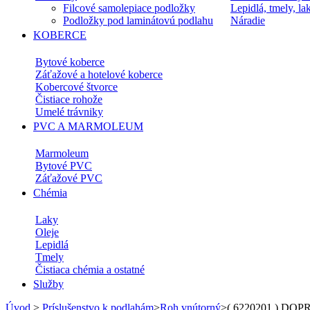
Filcové samolepiace podložky
Lepidlá, tmely, la
Podložky pod laminátovú podlahu
Náradie
KOBERCE
Bytové koberce
Záťažové a hotelové koberce
Kobercové štvorce
Čistiace rohože
Umelé trávniky
PVC A MARMOLEUM
Marmoleum
Bytové PVC
Záťažové PVC
Chémia
Laky
Oleje
Lepidlá
Tmely
Čistiaca chémia a ostatné
Služby
Úvod
>
Príslušenstvo k podlahám
>
Roh vnútorný
>
( 6220201 ) DOPR