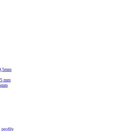
 9,5mm
2,5 mm
 5mm
 profily