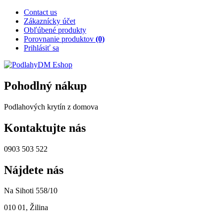
Contact us
Zákaznícky účet
Obľúbené produkty
Porovnanie produktov
(0)
Prihlásiť sa
Pohodlný nákup
Podlahových krytín z domova
Kontaktujte nás
0903 503 522
Nájdete nás
Na Sihoti 558/10
010 01, Žilina