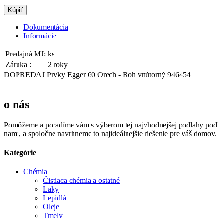
Kúpiť
Dokumentácia
Informácie
Predajná MJ:
ks
Záruka :
2 roky
DOPREDAJ Prvky Egger 60 Orech - Roh vnútorný 946454
o nás
Pomôžeme a poradíme vám s výberom tej najvhodnejšej podlahy podľa
nami, a spoločne navrhneme to najideálnejšie riešenie pre váš domov.
Kategórie
Chémia
Čistiaca chémia a ostatné
Laky
Lepidlá
Oleje
Tmely