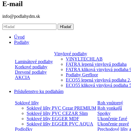
E-mail
info@podlahydm.sk
Hľadať
Úvod
Podlahy
Vinylové podlahy
VINYLTECHLAB
Laminátové podlahy
FATRA lepená vinylová podlaha
Korkové podlahy
FATRA kliková vinylová podlaha
Drevené podlahy
Podlahy Gerfloor
AKCIA
ECO55 lepená vinylová podlaha 
ECO55 kliková vinylová podlaha
Príslušenstvo ku podlahám
Soklové lišty
Roh vnútorný
Soklové lišty PVC Cezar PREMIUM
Roh vonkajší
Soklové lišty PVC CEZAR Slim
Spojky
Soklové lišty EGGER MDF
Ukončenie ľavé
Soklové lišty EGGER PVC AQUA
Ukončenie pravé
Podložky
Prechodové lišty a