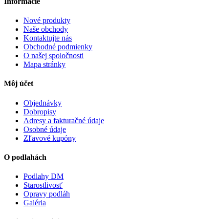
Informácie
Nové produkty
Naše obchody
Kontaktujte nás
Obchodné podmienky
O našej spoločnosti
Mapa stránky
Môj účet
Objednávky
Dobropisy
Adresy a fakturačné údaje
Osobné údaje
Zľavové kupóny
O podlahách
Podlahy DM
Starostlivosť
Opravy podláh
Galéria