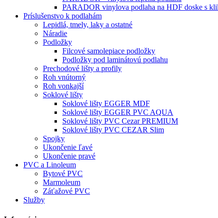
PARADOR vinylova podlaha na HDF doske s kl
Príslušenstvo k podlahám
Lepidlá, tmely, laky a ostatné
Náradie
Podložky
Filcové samolepiace podložky
Podložky pod laminátovú podlahu
Prechodové lišty a profily
Roh vnútorný
Roh vonkajší
Soklové lišty
Soklové lišty EGGER MDF
Soklové lišty EGGER PVC AQUA
Soklové lišty PVC Cezar PREMIUM
Soklové lišty PVC CEZAR Slim
Spojky
Ukončenie ľavé
Ukončenie pravé
PVC a Linoleum
Bytové PVC
Marmoleum
Záťažové PVC
Služby