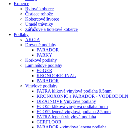
Koberce
Bytové koberce
Čistiace rohože
Kobercové štvorce
Umelé trávniky
Záťažové a hotelové koberce
Podlahy
AKCIA
Drevené podlahy
PARADOR
PARKY
Korkové podlahy
Laminátové podlahy
EGGER
KRONOORIGINAL
PARADOR
Vinylové podlahy
FATRA kliková vinylová podlaha 9,5mm
KRONOXONIC a PARADOR - VODEODOLNA k
DIZAJNOVE Vinylove podlahy
ECO55 kliková vinylová podlaha 5mm
ECO55 lepená vinylová podlaha 2,5 mm
FATRA lepená vinylová podlaha
GERFLOOR
PARADOR - vinylova lepena podlaha