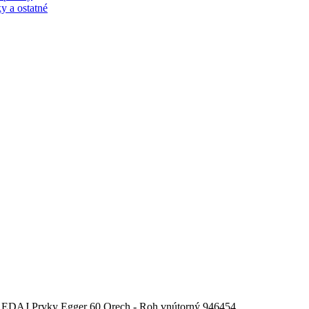
ky a ostatné
EDAJ Prvky Egger 60 Orech - Roh vnútorný 946454