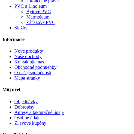
Ukončenie pravé
PVC a Linoleum
Bytové PVC
Marmoleum
Záťažové PVC
Služby
Informácie
Nové produkty
Naše obchody
Kontaktujte nás
Obchodné podmienky
O našej spoločnosti
Mapa stránky
Môj účet
Objednávky
Dobropisy
Adresy a fakturačné údaje
Osobné údaje
Zľavové kupóny