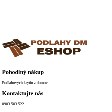
CONTACT US
ZÁKAZNÍCKY ÚČET
OBĽÚBENÉ
PRODUKTY
POROVNANIE PRODUKTOV
(0)
PRIHLÁSIŤ SA
Pohodlný nákup
Podlahových krytín z domova
Kontaktujte nás
0903 503 522