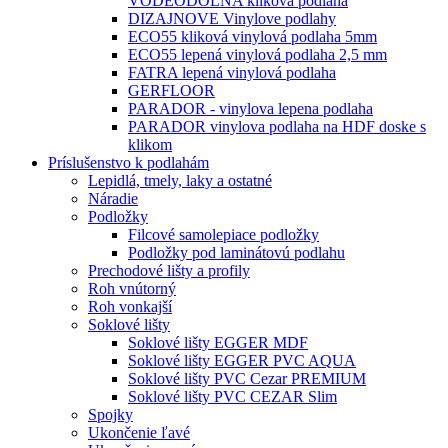
VODEODOLNA klikova podlaha
DIZAJNOVE Vinylove podlahy
ECO55 kliková vinylová podlaha 5mm
ECO55 lepená vinylová podlaha 2,5 mm
FATRA lepená vinylová podlaha
GERFLOOR
PARADOR - vinylova lepena podlaha
PARADOR vinylova podlaha na HDF doske s
klikom
Príslušenstvo k podlahám
Lepidlá, tmely, laky a ostatné
Náradie
Podložky
Filcové samolepiace podložky
Podložky pod laminátovú podlahu
Prechodové lišty a profily
Roh vnútorný
Roh vonkajší
Soklové lišty
Soklové lišty EGGER MDF
Soklové lišty EGGER PVC AQUA
Soklové lišty PVC Cezar PREMIUM
Soklové lišty PVC CEZAR Slim
Spojky
Ukončenie ľavé