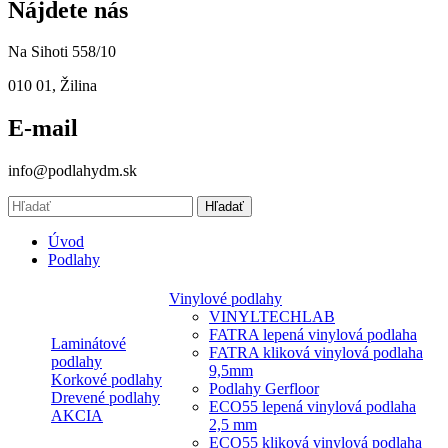
Nájdete nás
Na Sihoti 558/10
010 01, Žilina
E-mail
info@podlahydm.sk
Hľadať
Úvod
Podlahy
Vinylové podlahy
VINYLTECHLAB
FATRA lepená vinylová podlaha
Laminátové
FATRA kliková vinylová podlaha
podlahy
9,5mm
Korkové podlahy
Podlahy Gerfloor
Drevené podlahy
ECO55 lepená vinylová podlaha
AKCIA
2,5 mm
ECO55 kliková vinylová podlaha