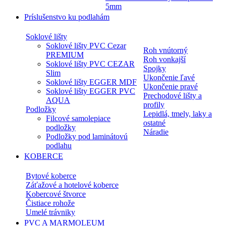
5mm
Príslušenstvo ku podlahám
Soklové lišty
Soklové lišty PVC Cezar
Roh vnútorný
PREMIUM
Roh vonkajší
Soklové lišty PVC CEZAR
Spojky
Slim
Ukončenie ľavé
Soklové lišty EGGER MDF
Ukončenie pravé
Soklové lišty EGGER PVC
Prechodové lišty a
AQUA
profily
Podložky
Lepidlá, tmely, laky a
Filcové samolepiace
ostatné
podložky
Náradie
Podložky pod laminátovú
podlahu
KOBERCE
Bytové koberce
Záťažové a hotelové koberce
Kobercové štvorce
Čistiace rohože
Umelé trávniky
PVC A MARMOLEUM