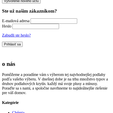
Vytvorenie nového účtu
Ste už našim zákazníkom?
E-mailová adresa
Heslo
Zabudli ste heslo?
Prihlásiť sa
o nás
Pomôžeme a poradíme vám s výberom tej najvhodnejšej podlahy
podľa vašeho výberu. V dnešnej dobe je na trhu množstvo typov a
druhov podlahových krytín. každý má svoje plusy a mínusy.
Poraďte sa s nami, a spoločne navrhneme to najideálnejšie riešenie
pre váš domov.
Kategórie
Chémia