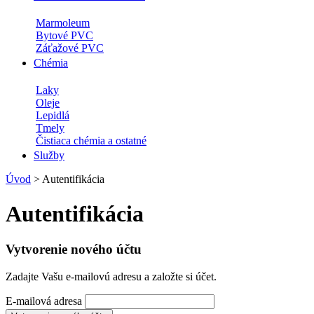
Marmoleum
Bytové PVC
Záťažové PVC
Chémia
Laky
Oleje
Lepidlá
Tmely
Čistiaca chémia a ostatné
Služby
Úvod
>
Autentifikácia
Autentifikácia
Vytvorenie nového účtu
Zadajte Vašu e-mailovú adresu a založte si účet.
E-mailová adresa